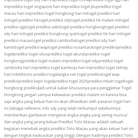
iniprediksi togel singapore hari iniprediksi togel jituprediksi togel
macau hari iniprediksi togel hongkong hari initogel prediksi hari
initogel prediksi hktogel prediksi sdytogel prediksi hk malam initogel
prediksi sgptogel prediksi saktitogel prediksi hongkongtogel prediksi
sdy hari initogel prediksi hongkong syairtogel prediksi hk hari initogel
prediksi macautogel prediksi cambodiatogel prediksi sdy hari
kamistogel prediksi waptogel prediksi nusantaratogel prediksiprediksi
togelprediksi togel-situsprediksi togel akuratprediksi togel
hongkongprediksi togel malam iniprediksi togel sdyprediksi togel
cambodia hari iniprediksi togel kamboja hari iniprediksi togel sidney
hari inibbfstoto prediksi togelangka net togel prediksitogel wap
prediksiprediksi kepri togelprediksi togel 2025prediksi mbah togeltogel
hongkong prediksiJadi untuk kalian khususnya para penggemar Togel
Hongkong jangan sampai kelewatan prediksi malam ini karena bisa
saja angka yang keluar hari ini akan dihasilkan oleh pasaran togel hari
ini.Sebagai referensi, info sdy yang telah terkumpul sebelumnya
memberikan gambaran mengenai angka-angka yang sering muncul
dan angka yang jarang keluar.Prediksi Toto Macau adalah sebuah
kegiatan menebak angka prediksi Toto Macau yang akan keluar hari ini
dengan tingkat keakuratan yang tinggi. Dengan hadirnya prediksi Toto