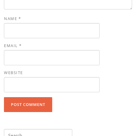
NAME
*
EMAIL
*
WEBSITE
Search for: