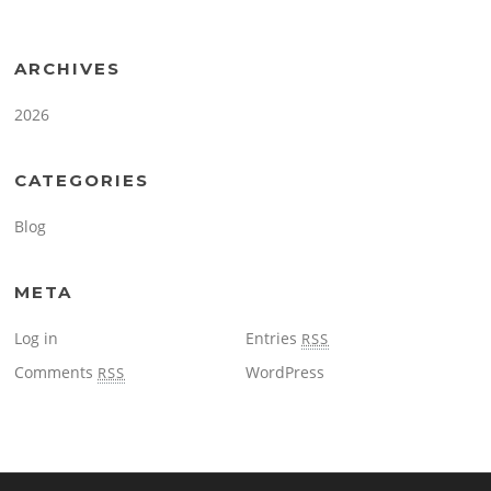
ARCHIVES
2026
CATEGORIES
Blog
META
Log in
Entries
RSS
Comments
WordPress
RSS