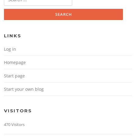
LINKS
Log in
Homepage
Start page
Start your own blog
VISITORS
470 Visitors